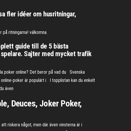
a fler idéer om husritningar,
r på ritningarna! välkomna.
plett guide till de 5 bästa
a spelare. Sajter med mycket trafik
ela poker online? Det beror på vad du Svenska
nline-poker är populärt i I topplistan kan du enkelt
r du även
le, Deuces, Joker Poker,
att riskera något, men där även vinsterna är i