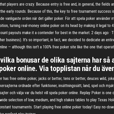
that players are crazy. Because entry is free and, in general, the fields are
g the early rounds. Because of this, the key to free tournament success 
de vanligaste orden när det gäller poker. För att spela poker använder m
tion, turning real-money online poker on its head by making it legal to
 account payouts make it a contender for best in the market. 2 days ago · T
her business). It’s so important, in fact, we decided to dedicate an entir
line — although this isn't a 100% free poker site like the one that oper
 vilka bonusar de olika sajterna har så
poker online. Via topplistan når du äve
 has free online poker, jacks or better, tens or better, deuces wild, j
okersajterna ordnade efter funktioner, insättningssätt, land, spel och mju
 sajter och välja var du helst vill spela poker online. Replay Poker is one
wide selection of low, medium, and high stakes tables to play Texas Ho
onstant tournaments. Start playing free online poker today! Easy no-dow