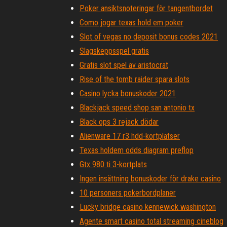
Poker ansiktsnoteringar för tangentbordet
Como jogar texas hold em poker
Slot of vegas no deposit bonus codes 2021
Slagskeppsspel gratis
Gratis slot spel av aristocrat
Rise of the tomb raider spara slots
Casino lycka bonuskoder 2021
Blackjack speed shop san antonio tx
Black ops 3 rejack dödar
Alienware 17 r3 hdd-kortplatser
Texas holdem odds diagram preflop
Gtx 980 ti 3-kortplats
Ingen insättning bonuskoder för drake casino
10 personers pokerbordplaner
Lucky bridge casino kennewick washington
Agente smart casino total streaming cineblog