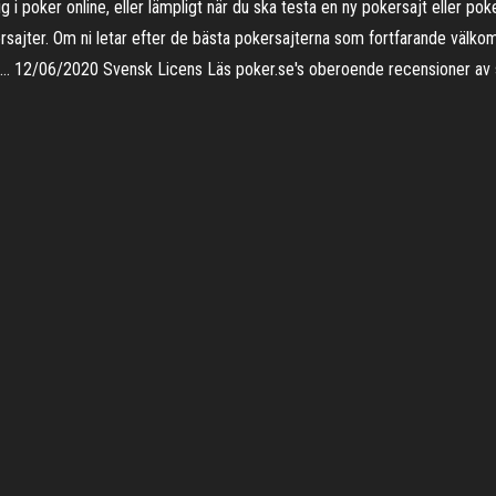
g i poker online, eller lämpligt när du ska testa en ny pokersajt eller pok
sajter. Om ni letar efter de bästa pokersajterna som fortfarande välkomn
… 12/06/2020 Svensk Licens Läs poker.se's oberoende recensioner av sve