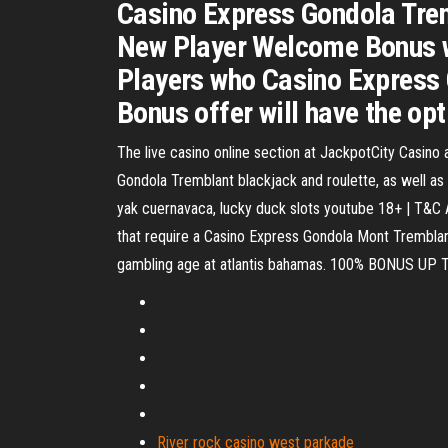
Casino Express Gondola Trem
New Player Welcome Bonus wil
Players who Casino Express 
Bonus offer will have the o
The live casino online section at JackpotCity Casino 
Gondola Tremblant blackjack and roulette, as well as
yak cuernavaca, lucky duck slots youtube 18+ | T&C
that require a Casino Express Gondola Mont Tremblan
gambling age at atlantis bahamas. 100% BONUS UP 
River rock casino west parkade