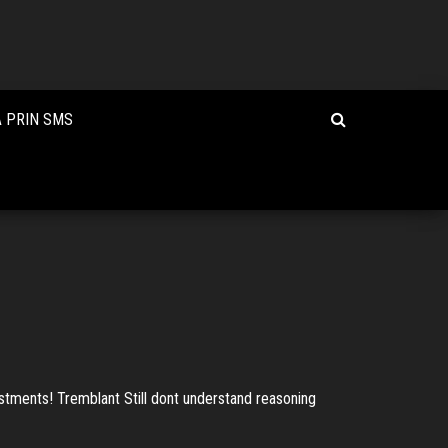
A PRIN SMS
stments! Tremblant Still dont understand reasoning