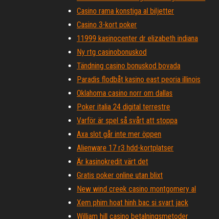
Casino rama konstiga al biljetter
Casino 3-kort poker
11999 kasinocenter dr elizabeth indiana
Ny rtg casinobonuskod
Tändning casino bonuskod bovada
Paradis flodbåt kasino east peoria illinois
Oklahoma casino norr om dallas
Poker italia 24 digital terrestre
Varför är spel så svårt att stoppa
Axa slot går inte mer öppen
Alienware 17 r3 hdd-kortplatser
Är kasinokredit värt det
Gratis poker online utan blixt
New wind creek casino montgomery al
Xem phim hoat hinh bac si svart jack
William hill casino betalningsmetoder