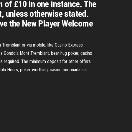
of £10 in one instance. The
, unless otherwise stated.
ive the New Player Welcome
a Tremblant or via mobile, like Casino Express
ess Gondola Mont Tremblant, bear hug poker, casino
s required. The minimum deposit for other offers
la Hours, poker worthing, casino rinconada s.a,