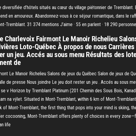
iversifiée d’hôtels situés au cœur du village piétonnier de Tremblant. 
-end en amoureux. Abandonnez-vous à ce séjour romantique, dans le raff
ont-Tremblant. 31 374 mentions J’aime · 55 en parlent · 18 290 perso
 Charlevoix Fairmont Le Manoir Richelieu Salon
ivières Loto-Québec À propos de nous Carrières 
ter un jeu. Accés au sous menu Résultats des lot
ment de
mont Le Manoir Richelieu Salons de jeux du Québec Salon de jeux de Qu
lle de presse Nous joindre Le jeu doit rester un jeu . Accés au sous me
se v Horizon by Tremblant Platinum (201 Chemin des Sous Bois, Kanad
t kam na výlet. Situated in Mont-Tremblant, within 6 km of Mont-Trembla
of Mont-Tremblant, the first thing that pops into your mind is skiing, th
fer cocooning, Mont-Tremblant offers plenty of choices in every zone—f
n life