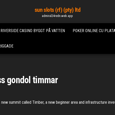
sun slots (rf) (pty) ltd
admiral24redn.web.app
RIVERSIDE CASINO BYGGT PÅ VATTEN
POKER ONLINE CU PLAT
RIGGADE
ss gondol timmar
new summit called Timber, a new beginner area and infrastructure inve