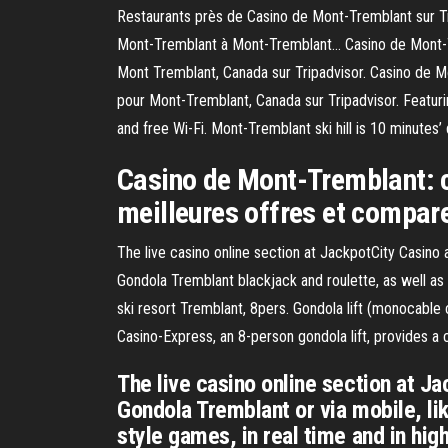
Restaurants près de Casino de Mont-Tremblant sur Tr
Mont-Tremblant à Mont-Tremblant… Casino de Mont-Tre
Mont Tremblant, Canada sur Tripadvisor. Casino de Mo
pour Mont-Tremblant, Canada sur Tripadvisor. Featurin
and free Wi-Fi. Mont-Tremblant ski hill is 10 minutes’
Casino de Mont-Tremblant: c
meilleures offres et compare
The live casino online section at JackpotCity Casino 
Gondola Tremblant blackjack and roulette, as well as 
ski resort Tremblant, 8pers. Gondola lift (monocable cir
Casino-Express, an 8-person gondola lift, provides a
The live casino online section at J
Gondola Tremblant or via mobile, l
style games, in real time and in high