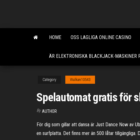
Skip
to
the
content
HOME
OSS LAGLIGA ONLINE CASINO
ÄR ELEKTRONISKA BLACKJACK-MASKINER 
Category
Wulkan10543
Spelautomat gratis för s
By
AUTHOR
För dig som gillar att dansa är Just Dance Now av Ub
en surfplatta. Det finns mer än 500 låtar tillgängliga.