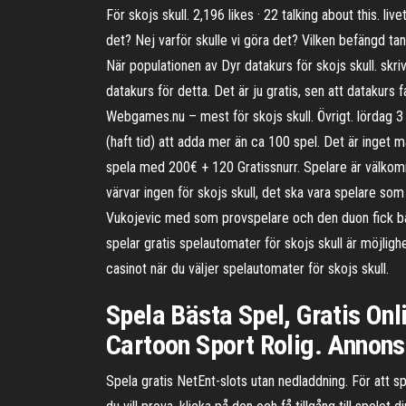
För skojs skull. 2,196 likes · 22 talking about this. li
det? Nej varför skulle vi göra det? Vilken befängd tanke
När populationen av Dyr datakurs för skojs skull. skri
datakurs för detta. Det är ju gratis, sen att datakur
Webgames.nu – mest för skojs skull. Övrigt. lördag 3 j
(haft tid) att adda mer än ca 100 spel. Det är inget
spela med 200€ + 120 Gratissnurr. Spelare är välkomna 
värvar ingen för skojs skull, det ska vara spelare so
Vukojevic med som provspelare och den duon fick bäg
spelar gratis spelautomater för skojs skull är möjligh
casinot när du väljer spelautomater för skojs skull.
Spela Bästa Spel, Gratis Onl
Cartoon Sport Rolig. Annons
Spela gratis NetEnt-slots utan nedladdning. För att sp