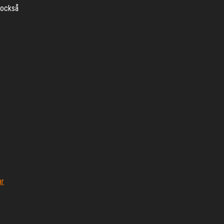
 också
ar