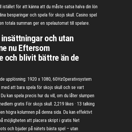
l istället för att känna att du måste satsa halva din lön
dina besparingar och spela för skojs skull. Casino spel
den totala summan ger en spelautomat till spelare.
insättningar och utan
line nu Eftersom
 och blivit bättre än de
e upplösning: 1920 x 1080, 60HzOperativsystem
 med att bara spela för skojs skull och se vart
 Du kan spela precis hur du vill, om du låter slumpen
edlem gratis För skojs skull. 2,219 likes · 13 talking
 den högra kolumnen på denna sida. Du kan effektivt
 möjligheten att placera skript i gratis Net
lots och bjuder på nätets bästa spel – utan