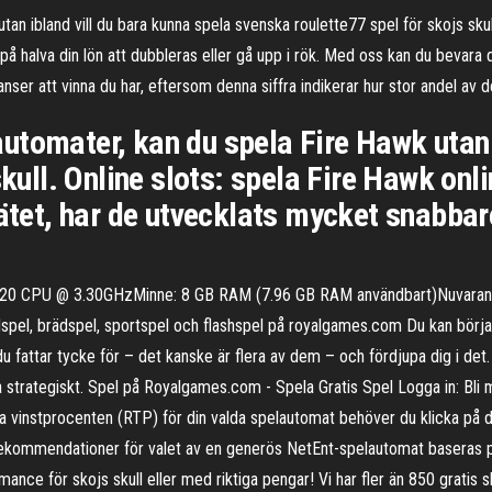
 utan ibland vill du bara kunna spela svenska roulette77 spel för skojs skul
på halva din lön att dubbleras eller gå upp i rök. Med oss kan du bevara 
nser att vinna du har, eftersom denna siffra indikerar hur stor andel av 
utomater, kan du spela Fire Hawk utan 
skull. Online slots: spela Fire Hawk on
ätet, har de utvecklats mycket snabbare
120 CPU @ 3.30GHzMinne: 8 GB RAM (7.96 GB RAM användbart)Nuvarand
kadspel, brädspel, sportspel och flashspel på royalgames.com Du kan börja
du fattar tycke för – det kanske är flera av dem – och fördjupa dig i det.
la strategiskt. Spel på Royalgames.com - Spela Gratis Spel Logga in: Bli m
 veta vinstprocenten (RTP) för din valda spelautomat behöver du klicka på
ra rekommendationer för valet av en generös NetEnt-spelautomat baseras på
ce för skojs skull eller med riktiga pengar! Vi har fler än 850 gratis s